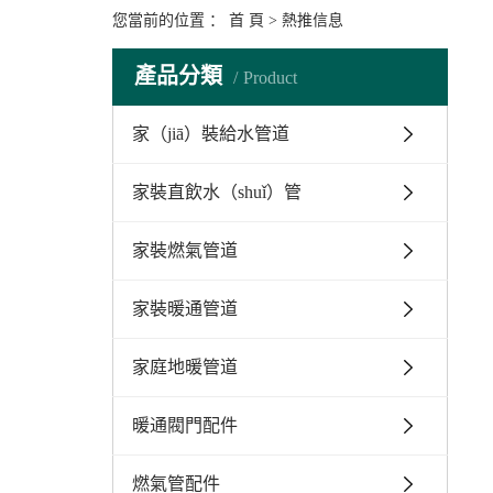
（m
燃
您當前的位置 ：
首 頁
>
熱推信息
P
產品分類
Product
安
家（jiā）裝給水管道
家裝直飲水（shuǐ）管
家裝燃氣管道
家裝暖通管道
家庭地暖管道
暖通閥門配件
燃氣管配件