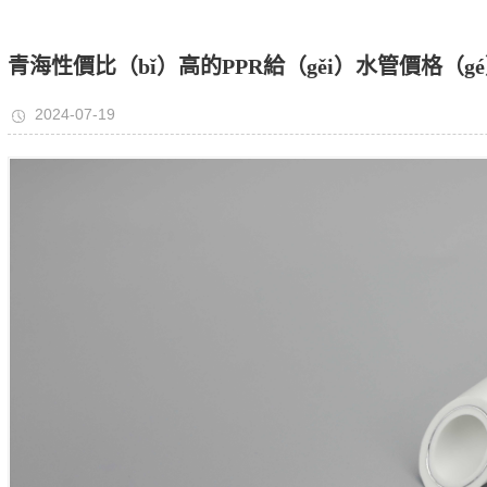
én）配件
氣管配件
PR配件
青海性價比（bǐ）高的PPR給（gěi）水管價格（g
裝工具
2024-07-19