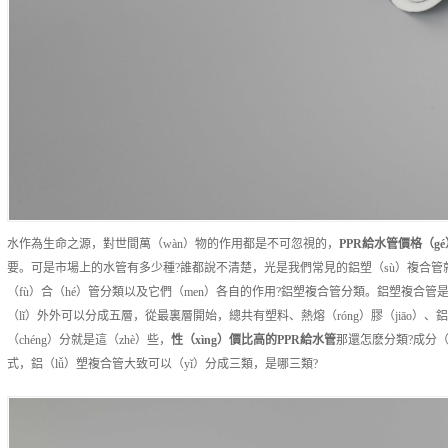
水作為生命之源，對世間萬（wàn）物的作用都是不可忽視的，
PPR給水管
價格（gé
要。可是市場上的水管有多少種?誰都說不清楚，光是我們常見的鋁塑（sù）複合管就有
（fù）合（hé）管分類以及它們（men）各自的作用?鋁塑複合管分類。鋁塑複合
（lǐ）外外可以分成五層，從最裏層開始，總共有塑料、熱熔（róng）膠（jiāo）
（chéng）分就是這（zhè）些，
性（xìng）價比高的
PPR給水管
那還怎麽分類?成分
式，鋁（lǚ）塑複合管大致可以（yǐ）分成三類，是哪三類?