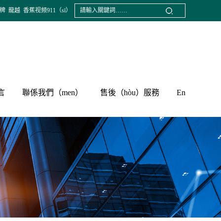
牌
龍越
香蕉视频911（sī）
言
聯係我們（men）
售後（hòu）服務
En
聯係（xì）方式
保險（xiǎn）索賠
定製產品（pǐn）
下載中心
程序