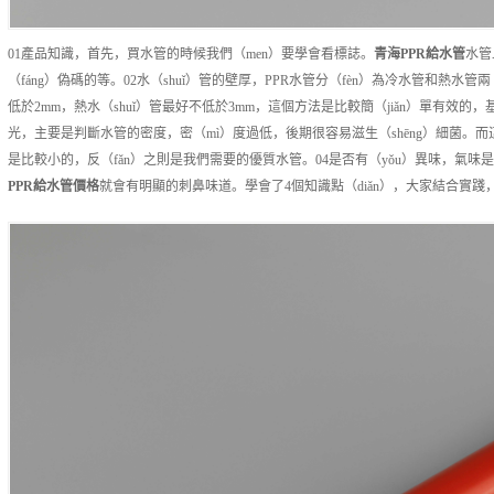
01產品知識，首先，買水管的時候我們（men）要學會看標誌。
青海
PPR給水管
水管
（fáng）偽碼的等。02水（shuǐ）管的壁厚，PPR水管分（fèn）為冷水管和熱水管
低於2mm，熱水（shuǐ）管最好不低於3mm，這個方法是比較簡（jiǎn）單有效的，
光，主要是判斷水管的密度，密（mì）度過低，後期很容易滋生（shēng）細菌。
是比較小的，反（fǎn）之則是我們需要的優質水管。04是否有（yǒu）異味，氣味是
PPR給水管
價格
就會有明顯的刺鼻味道。學會了4個知識點（diǎn），大家結合實踐