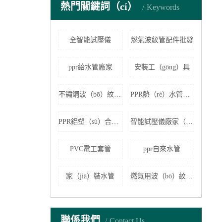
熱門關鍵詞（cí）
Keywords
全智能試壓儀
燃氣波紋管配件批發
ppr給水管廠家
安裝工（gōng）具
不鏽鋼波（bō）紋管價格
PPR熱（rè）水管（guǎn）
PPR鋁塑（sù）合（hé）金管
智能試壓儀廠家（jiā）直銷
PVC電工套管
ppr自來水管
家（jiā）裝水管
燃氣用波（bō）紋軟管批發
聯係我們
Contact Us