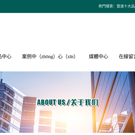
熱門搜索：
管道十大品
品中心
案例中（zhōng）心（xīn）
媒體中心
在線留
給水管道
工程案例
公司新聞
直飲水管
行業新聞
ā）裝燃氣管
新品推（tuī）薦
暖通管道
道
視頻影像
地暖管道
ǎn）通閥門
dào）