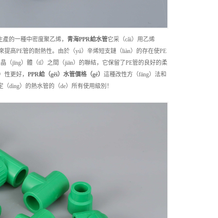
ì）生產的一種中密度聚乙烯，
青海
PPR給水管
它采（cǎi）用乙烯
高PE管的耐熱性。由於（yú）辛烯短支鏈（liàn）的存在使PE
īng）體（tǐ）之間（jiān）的聯結，它保留了PE管的良好的柔
ā）性更好，
PPR給（gěi）水管
價格（gé）
這種改性方（fāng）法和
中規定（dìng）的熱水管的（de）所有使用級別！