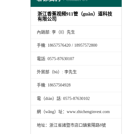
浙江香蕉视频911管（guǎn）道科技
有限公司
內銷部: 李（lǐ）先生
手機: 18657576420 / 18957572800
電話: 0575-87630107
外貿部（bù）: 李先生
手機: 18657504928
電（diàn）話: 0575-87630102
網（wǎng）址
：
www.zhichenginvest.com
地址
：
浙江省諸暨市店口鎮紫陽路8號