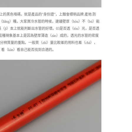
上的黑色噴碼，就是產品的“身份證”，上麵會標明品牌.產地.防
兩（liǎng）種。大家買冷水管的時候，建議壁厚（hòu）不（bú）能
基（jī）本上就能判斷出水管的好壞。03是否透（tòu）光，是否透
而這種現象基本上是因為壁厚薄造（zào）成的，透光的水管的密度
分辨質量的重點。一般質（zhì）量比較差的用料也差（chà），
，看（kàn）看自己能否找到合適的。