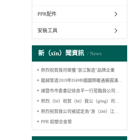
PPR配件
安裝工具
新（xīn）聞資訊
News
熱烈祝賀我司榮獲“浙江製造”品牌企業
龍越管道2019年ISH中國國際暖通展圓滿落幕(鋁塑PPR管)
諸暨市市委書記徐良平一行蒞臨我公司參（cān）觀指（zhǐ）導(鋁塑複合管)
熱烈（liè）祝賀（hè）我公（gōng）司被認（rèn）定為浙江省A級“守合同重信用”企業(鋁塑複（fù）合管)
熱烈祝賀我公司被認定為“浙（zhè）江高新技術企業
PPR 鋁塑合金管