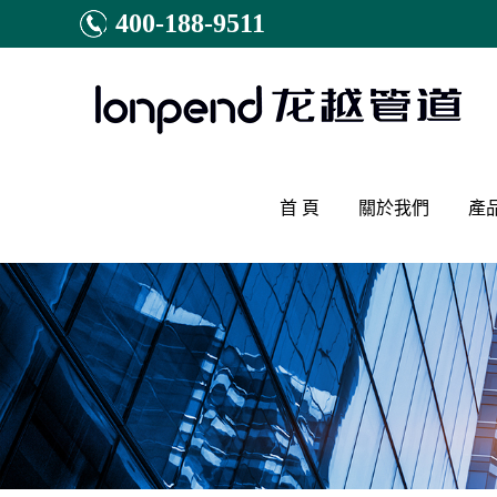
400-188-9511
首 頁
關於我們
產
公司簡介
家裝
研發體（tǐ）係
家裝
資質榮譽
家（ji
工程合作
家裝
售後試壓（yā）
家庭
暖（nu
（