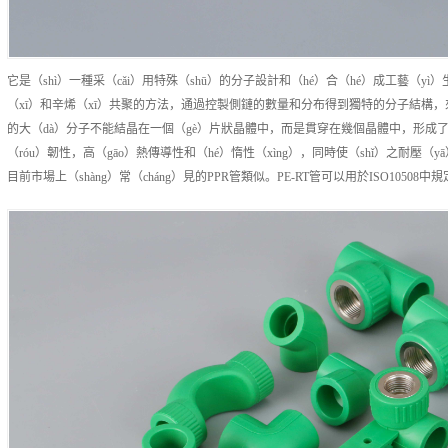
它是（shì）一種采（cǎi）用特殊（shū）的分子設計和（hé）合（hé）成工藝（y
（xī）和辛烯（xī）共聚的方法，通過控製側鏈的數量和分布得到獨特的分子結構，來提
的大（dà）分子不能結晶在一個（gè）片狀晶體中，而是貫穿在幾個晶體中，形成了晶（j
（róu）韌性，高（gāo）熱傳導性和（hé）惰性（xìng），同時使（shǐ）之耐壓（y
目前市場上（shàng）常（cháng）見的PPR管類似。PE-RT管可以用於ISO10508