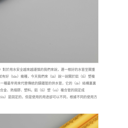
）
對於用水安全越來越謹慎的我們來說，選一根好的水管至關重
好（hǎo）幾種，今天我們來（lái）說一說關於鋁（lǚ）塑複
管是一種最早用來代替傳統的鑄鐵管的供水管，它的（de）結構裏裏
、鋁合金、熱熔膠、塑料。鋁（lǚ）塑（sù）複合管的固定成
（fèn）是固定的，但是使用的用途卻可以不同，根據不同的使用方