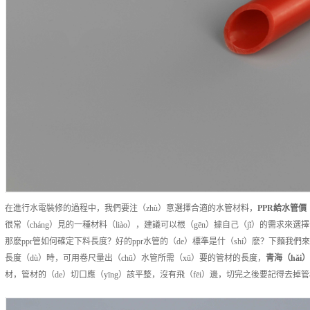
在進行水電裝修的過程中，我們要注（zhù）意選擇合適的水管材料，
PPR給水管
價（
很常（cháng）見的一種材料（liào），建議可以根（gēn）據自己（jǐ）的需求來選擇
那麽ppr管如何確定下料長度？好的ppr水管的（de）標準是什（shí）麽？下麵我們來
長度（dù）時，可用卷尺量出（chū）水管所需（xū）要的管材的長度，
青海（hǎi）
材，管材的（de）切口應（yīng）該平整，沒有飛（fēi）邊，切完之後要記得去掉