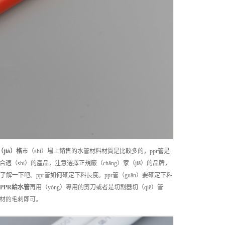
jià）格
市（shì）場上銷售的水管材料材質是比較多的，ppr管是
合適（shì）的產品，注意選擇正規廠（chǎng）家（jiā）的品牌，
了解一下吧。ppr管如何確定下料長度。ppr管（guǎn）要確定下料
PPR給水管
再用（yòng）專用的剪刀或者是切割器切（qiē）管
管材的毛刺即可。