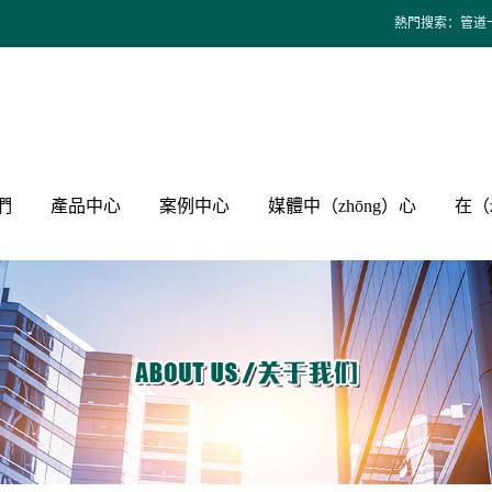
熱門搜索：
管道
們
產品中心
案例中心
媒體中（zhōng）心
在（
介
家裝給水（shuǐ）
工程案例
公司新聞
係
家裝直飲水管
管道
行業新聞
譽
家裝燃氣管道
新品推薦
作
家裝暖通管
視頻影像
壓
家庭地暖管道
（guǎn）道
暖通閥門配件