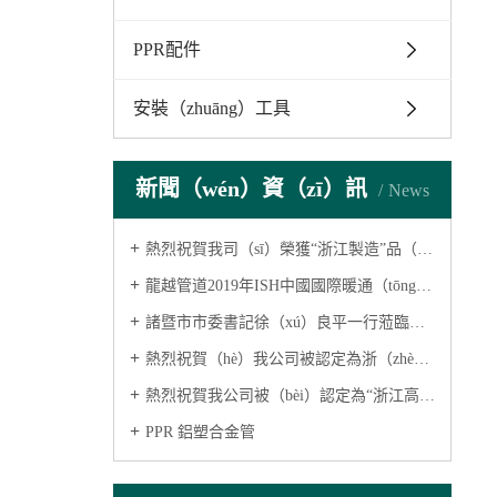
PPR配件
安裝（zhuāng）工具
新聞（wén）資（zī）訊
News
熱烈祝賀我司（sī）榮獲“浙江製造”品（pǐn）牌企業
龍越管道2019年ISH中國國際暖通（tōng）展圓滿落幕(鋁塑PPR管)
諸暨市市委書記徐（xú）良平一行蒞臨我公司參觀指導(鋁塑複（fù）合管)
熱烈祝賀（hè）我公司被認定為浙（zhè）江省A級“守合同重（chóng）信用（yòng）”企業(鋁塑複合管)
熱烈祝賀我公司被（bèi）認定為“浙江高新技術（shù）企業
PPR 鋁塑合金管