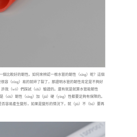
）有一個比較好的韌性。如何來辨認一根水管的韌性（xìng）呢？這個
很容（róng）易的就碎了裂了，那證明水管的韌性肯定是不夠好
）許我（wǒ）們踩試（shì）驗證的。還有就是就算水管能韌性
shì）韌性（xìng）加（jiā）硬（yìng）性都要足夠有保障的。
是否容易產生變形，如果是變形的情況下，就（jiù）不（bú）要再