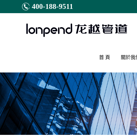
400-188-9511
首 頁
關於我
公司簡
研發體
資質榮
工程合
售後試