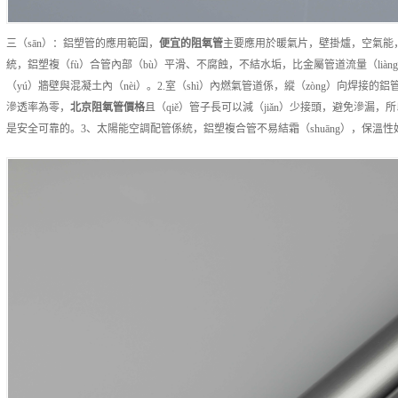
三（sān）：鋁塑管的應用範圍，
便宜的
阻氧管
主要應用於暖氣片，壁掛爐，空氣能，中
統，鋁塑複（fù）合管內部（bù）平滑、不腐蝕，不結水垢，比金屬管道流量（liàn
（yú）牆壁與混凝土內（nèi）。2.室（shì）內燃氣管道係，縱（zòng）向焊
滲透率為零，
北京
阻氧管
價格
且（qiě）管子長可以減（jiǎn）少接頭，避免滲漏
是安全可靠的。3、太陽能空調配管係統，鋁塑複合管不易結霜（shuāng），保溫性