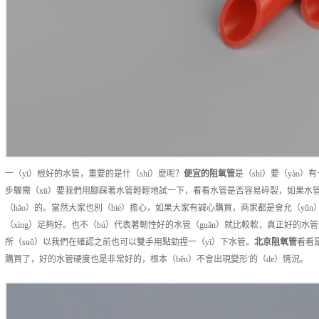
一（yī）根好的水管，重要的是什（shí）麽呢？
便宜的
阻氧管
是（shì）要（yào
步驟需（xū）要我們用腳踩著水管輕輕地試一下，看看水管是否容易碎裂，如果水管
（hǎo）的。當然大家也別（bié）擔心，如果大家有誠心購買，商家都是會允（yǔn
（xìng）足夠好。也不（bú）代表著韌性好的水管（guǎn）就比較軟，真正好的水管是（
所（suǒ）以我們在確認之前也可以雙手用點勁捏一（yī）下水管。
北京
阻氧管
看看
購買了，好的水管硬度也是非常好的，根本（běn）不會出現變形'的（de）情況。