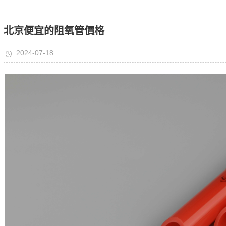
燃氣管配件
PPR配件
（jiàn）
北京便宜的阻氧管價格
安裝工具
2024-07-18