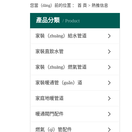
您當（dāng）前的位置 ：
首 頁
>
熱推信息
產品分類
Product
家裝（zhuāng）給水管道
家裝直飲水管
家裝（zhuāng）燃氣管道
家裝暖通管（guǎn）道
家庭地暖管道
暖通閥門配件
燃氣（qì）管配件