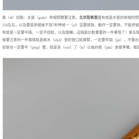
第（dì）四點：水管（guǎn）熱熔問題要注意。
北京
阻氧管
還有就是水管的熱熔的問
250左右，以及要是熱熔後不到7秒時候一（yī）定要接管，動作一定要快，不能停留
有就是一定要平插，一定不扭勁，以及旋轉，這個是比較重要的一件事情了！第五點
候要注意的一件事情就是將水（shuǐ）管的管口給擰緊，一定要牢固（gù），不要
安裝也一定要平（píng）整，就是為（wéi）了（le）以後的檢（jiǎn）查做準備