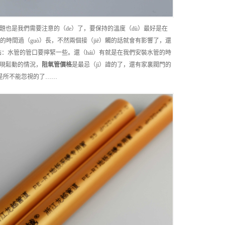
題也是我們需要注意的（de）了，要保持的溫度（dù）最好是在
的時間過（guò）長，不然兩個接（jiē）觸的話就會有影響了，還
：水管的管口要擰緊一些。還（hái）有就是在我們安裝水管的時
出現鬆動的情況，
阻氧管
價格
是最忌（jì）諱的了，還有家裏閥門的
，都是所不能忽視的了……