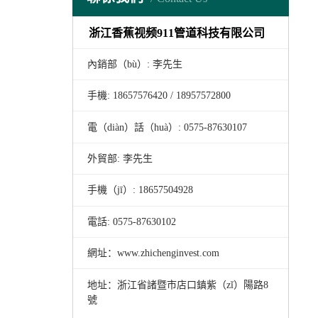
浙江香蕉视频911管道科技有限公司
內銷部（bù）: 李先生
手機: 18657576420 / 18957572800
電（diàn）話（huà）: 0575-87630107
外貿部: 李先生
手機（jī）: 18657504928
電話: 0575-87630102
網址
：
www.zhichenginvest.com
地址
：
浙江省諸暨市店口鎮紫（zǐ）陽路8
號