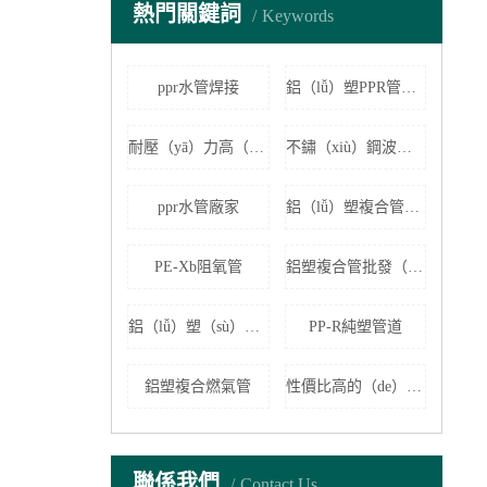
熱門關鍵詞
Keywords
ppr水管焊接
鋁（lǚ）塑PPR管價格
耐壓（yā）力高（gāo）的地暖管
不鏽（xiù）鋼波（bō）紋管
ppr水管廠家
鋁（lǚ）塑複合管配件批發
PE-Xb阻氧管
鋁塑複合管批發（fā）
鋁（lǚ）塑（sù）複合（hé）管（guǎn）價格
PP-R純塑管道
鋁塑複合燃氣管
性價比高的（de）地暖管
聯係我們
Contact Us