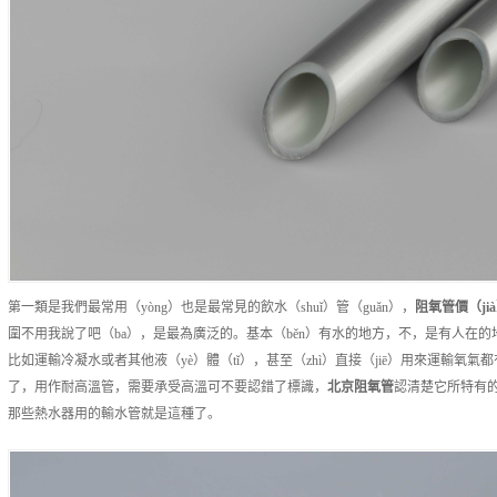
第一類是我們最常用（yòng）也是最常見的飲水（shuǐ）管（guǎn），
阻氧管
價（ji
圍不用我說了吧（ba），是最為廣泛的。基本（běn）有水的地方，不，是有人在的
比如運輸冷凝水或者其他液（yè）體（tǐ），甚至（zhì）直接（jiē）用來運輸氧氣
了，用作耐高溫管，需要承受高溫可不要認錯了標識，
北京
阻氧管
認清楚它所特有的
那些熱水器用的輸水管就是這種了。