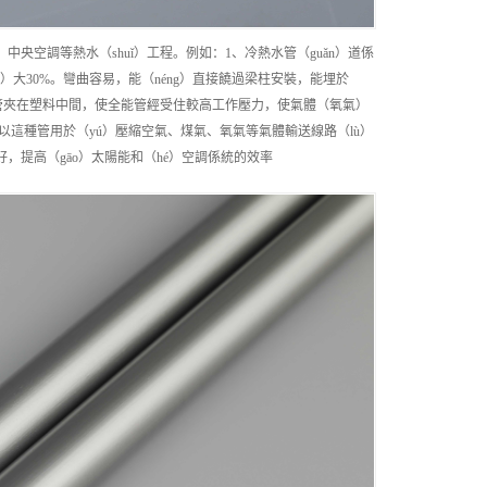
央空調等熱水（shuǐ）工程。例如：1、冷熱水管（guǎn）道係
g）大30%。彎曲容易，能（néng）直接饒過梁柱安裝，能埋於
接的鋁管夾在塑料中間，使全能管經受住較高工作壓力，使氣體（氧氣）
，所以這種管用於（yú）壓縮空氣、煤氣、氧氣等氣體輸送線路（lù）
好，提高（gāo）太陽能和（hé）空調係統的效率