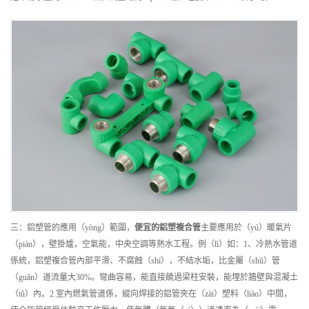
三：鋁塑管的應用（yòng）範圍，
便宜的
鋁塑複合管
主要應用於（yú）暖氣片
（piàn），壁掛爐，空氣能，中央空調等熱水工程。例（lì）如：1、冷熱水管道
係統，鋁塑複合管內部平滑、不腐蝕（shí），不結水垢，比金屬（shǔ）管
（guǎn）道流量大30%。彎曲容易，能直接饒過梁柱安裝，能埋於牆壁與混凝土
（tǔ）內。2.室內燃氣管道係，縱向焊接的鋁管夾在（zài）塑料（liào）中間，