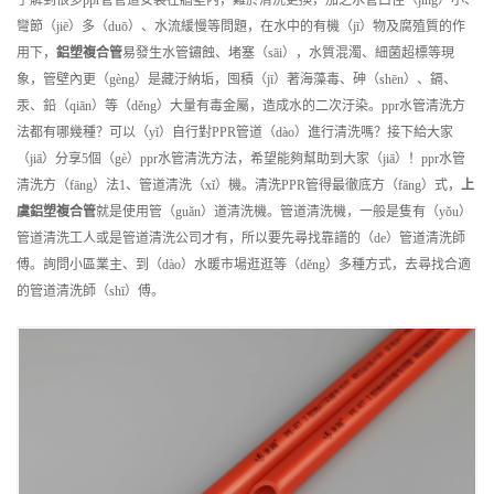
了解到很多ppr管管道安裝在牆壁內，難於清洗更換，加之水管口徑（jìng）小、
彎節（jiē）多（duō）、水流緩慢等問題，在水中的有機（jī）物及腐殖質的作
用下，
鋁塑複合管
易發生水管鏽蝕、堵塞（sāi），水質混濁、細菌超標等現
象，管壁內更（gèng）是藏汙納垢，囤積（jī）著海藻毒、砷（shēn）、鎘、
汞、鉛（qiān）等（děng）大量有毒金屬，造成水的二次汙染。ppr水管清洗方
法都有哪幾種？可以（yǐ）自行對PPR管道（dào）進行清洗嗎？接下給大家
（jiā）分享5個（gè）ppr水管清洗方法，希望能夠幫助到大家（jiā）！ppr水管
清洗方（fāng）法1、管道清洗（xǐ）機。清洗PPR管得最徹底方（fāng）式，
上
虞
鋁塑複合管
就是使用管（guǎn）道清洗機。管道清洗機，一般是隻有（yǒu）
管道清洗工人或是管道清洗公司才有，所以要先尋找靠譜的（de）管道清洗師
傅。詢問小區業主、到（dào）水暖市場逛逛等（děng）多種方式，去尋找合適
的管道清洗師（shī）傅。