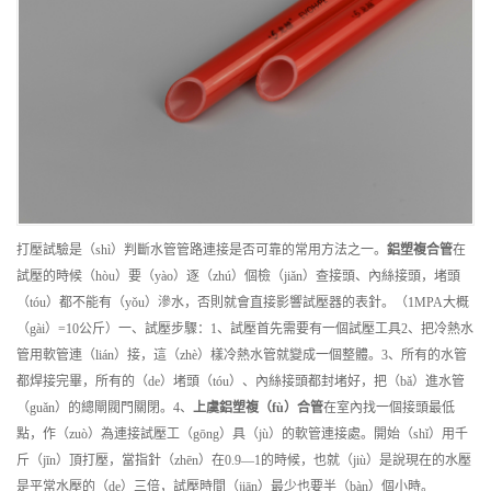
打壓試驗是（shì）判斷水管管路連接是否可靠的常用方法之一。
鋁塑複合管
在
試壓的時候（hòu）要（yào）逐（zhú）個檢（jiǎn）查接頭、內絲接頭，堵頭
（tóu）都不能有（yǒu）滲水，否則就會直接影響試壓器的表針。（1MPA大概
（gài）=10公斤）一、試壓步驟：1、試壓首先需要有一個試壓工具2、把冷熱水
管用軟管連（lián）接，這（zhè）樣冷熱水管就變成一個整體。3、所有的水管
都焊接完畢，所有的（de）堵頭（tóu）、內絲接頭都封堵好，把（bǎ）進水管
（guǎn）的總閘閥門關閉。4、
上虞
鋁塑複（fù）合管
在室內找一個接頭最低
點，作（zuò）為連接試壓工（gōng）具（jù）的軟管連接處。開始（shǐ）用千
斤（jīn）頂打壓，當指針（zhēn）在0.9—1的時候，也就（jiù）是說現在的水壓
是平常水壓的（de）三倍，試壓時間（jiān）最少也要半（bàn）個小時。