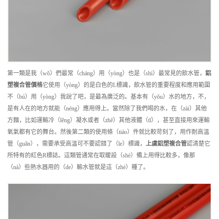
第一類是我（wǒ）們最常（cháng）用（yòng）也是（shì）最常見的飲水管，
鋁
塑複合管
價格
它使用（yòng）的是白色的L標識，飲水管的重要程度和應用範圍
不（bú）用（yòng）我說了吧，是最為廣泛的。基本有（yǒu）水的地方，不，
是有人在的地方就能（néng）應用得上。當然除了我們喝的水，在（zài）其他
方麵，比如運輸冷（lěng）凝水或者（zhě）其他液體（tǐ），甚至直接用來運輸
氧氣都有它的舞台。然後第二類的使用條（tiáo）件就比較苛刻了，用作耐高溫
管（guǎn），需要承受高溫可不要認錯了（le）標識，
上虞
鋁塑複合管
認清楚它
所特有的紅色R標誌。這類管通常在取暖設（shè）備上用得比較多，像那
（nà）些熱水器用的（de）輸水管就是這（zhè）種了。