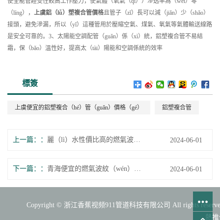
使全能管經受住較高工作壓力，使氣體（氧氣（qì））滲透率為（wéi）零
（líng），
上虞
鋁（lǚ）塑複合管
價格
且管子（zǐ）長可以減（jiǎn）少（shǎo）
接頭，避免滲漏，所以（yǐ）這種管用於壓縮空氣、煤氣、氧氣等氣體輸送線路
是安全可靠的。3、太陽能空調配管（guǎn）係（xì）統，鋁塑複合管不易結
霜，保（bǎo）溫性好，提高太（tài）陽能和空調係統的效率
標簽
上虞便宜的鋁塑複合（hé）管（guǎn）價格（gé）
鋁塑複合管
上一篇：
麗（lì）水性價比高的燃氣波紋管廠家
2024-06-01
下一篇：
青海便宜的燃氣波紋（wén）管價格
2024-06-01
Copyright © 浙江香蕉视频911管道科技有限公司 All rights rese
熱推