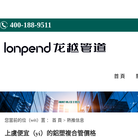
400-188-9511
首 頁
資
您當前的位（wèi）置 ：
首 頁
>
熱推信息
上虞便宜（yí）的鋁塑複合管價格