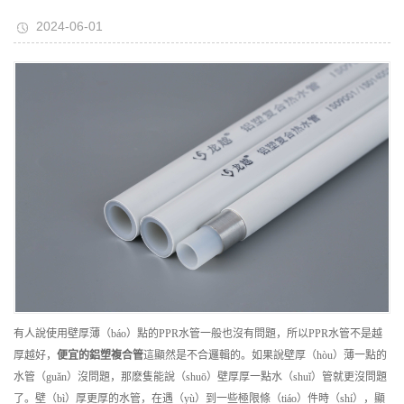
2024-06-01
有人說使用壁厚薄（báo）點的PPR水管一般也沒有問題，所以PPR水管不是越
厚越好，
便宜的
鋁塑複合管
這顯然是不合邏輯的。如果說壁厚（hòu）薄一點的
水管（guǎn）沒問題，那麽隻能說（shuō）壁厚厚一點水（shuǐ）管就更沒問題
了。壁（bì）厚更厚的水管，在遇（yù）到一些極限條（tiáo）件時（shí），顯