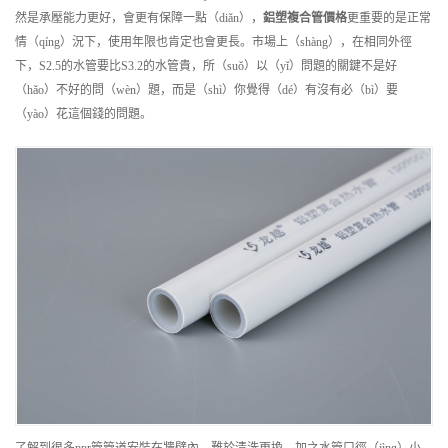
然是承壓能力更好，會更有保障一點（diǎn），
鋁塑複合管
價格
更重要的是正常
情（qíng）況下，使用年限也肯定也會更長。市場上（shàng），在相同外徑
下，S2.5的水管要比S3.2的水管貴，所（suǒ）以（yǐ）問題的關鍵不是好
（hǎo）不好的問（wèn）題，而是（shì）你覺得（dé）有沒有必（bì）要
（yào）花這個錢的問題。