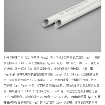
5. 每年在使用地（dì）暖前清（qīng）洗一下分水器前端的過濾器（qì），保證
水管的清潔（jié），關閉連接導管（guǎn）的進、回水閥門；然（rán）後打開
過濾器，取出過濾（lǜ）網並清洗幹淨，檢查過濾網有無破損、堵塞，
廣
（guǎng）西
PPR納米抗菌管
如有損壞應（yīng）換上（shàng）同規格的過濾
網，按原樣裝好就行了。6. 地暖在（zài）使用的過程中或開始供水時，管道中
可能留（liú）存的有空氣，從而影響采暖的效果，這時需要打開集水器的放氣
閥，將氣體排出（chū）！地暖不會說（shuō）話，但是它會在無形中把信息
（xī）傳遞給你，就看你能不能及時發（fā）現了哦，
PPR納米抗菌（jun1）管
批發
好好愛護保養你家（jiā）的地暖管道（dào）係統吧，你在愛護它的同時，