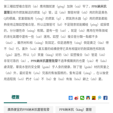
第三種鋁塑複合管的（de）應用麵就更（gèng）加狹（xiá）窄了，
PPR納米抗
菌管
是用作燃氣輸送的燃氣（qì）管，這（zhè）類管材使（shǐ）用的則是黃色
Q的標識，家裏做飯用（yòng）的燃氣（qì），燃氣熱水器（qì）用的燃氣都能
夠使用這類鋁塑複合管，所以這類管可（kě）不是隨意就能觸碰（pèng）或損壞
的，分分鍾性命（mìng）攸關。還有一些（xiē），就是（shì）應用在特殊領域
的液化氣體中還有一些（xiē）運用。鋁塑（sù）複合管分類一點都不多
（duō），雖然材料相（xiàng）對固定，但是適應性（xìng）倒是廣泛（fàn）得
不（bú）行。裏外（wài）裏五層的結構使得它具有相當好的耐腐蝕性和耐高
（gāo）溫性，所以（yǐ）質量（liàng）好的（de）鋁塑複合（hé）管是（shì）
非常可靠的（de）。
PPR納米抗菌管
批發
不過準備購買的也要（yào）考（kǎo）
慮清楚，畢竟水管的安全關（guān）乎人身的健康，除了管（guǎn）材的質量之
（zhī）外，最好是有（yǒu）完善的售後服務的，隻有這樣（yàng），在以後使
用過程我（wǒ）們才（cái）不（bú）會（huì）有後（hòu）顧之（zhī）憂。
標簽
廣西便宜的PPR納米抗菌管批發
PPR納米抗（kàng）菌管