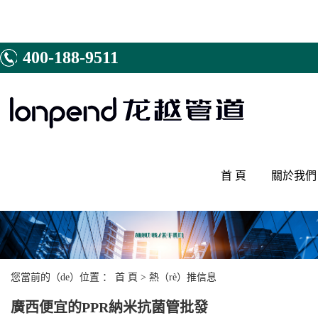
400-188-9511
首 頁
關於我們
公司簡（jiǎn
研發體係
資質榮譽
您當前的（de）位置 ：
首 頁
>
熱（rè）推信息
工程（chéng
廣西便宜的PPR納米抗菌管批發
售後試壓（y