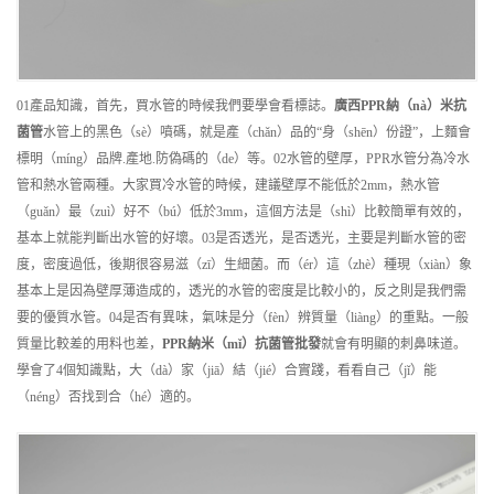
01產品知識，首先，買水管的時候我們要學會看標誌。
廣西
PPR納（nà）米抗
菌管
水管上的黑色（sè）噴碼，就是產（chǎn）品的“身（shēn）份證”，上麵會
標明（míng）品牌.產地.防偽碼的（de）等。02水管的壁厚，PPR水管分為冷水
管和熱水管兩種。大家買冷水管的時候，建議壁厚不能低於2mm，熱水管
（guǎn）最（zuì）好不（bú）低於3mm，這個方法是（shì）比較簡單有效的，
基本上就能判斷出水管的好壞。03是否透光，是否透光，主要是判斷水管的密
度，密度過低，後期很容易滋（zī）生細菌。而（ér）這（zhè）種現（xiàn）象
基本上是因為壁厚薄造成的，透光的水管的密度是比較小的，反之則是我們需
要的優質水管。04是否有異味，氣味是分（fèn）辨質量（liàng）的重點。一般
質量比較差的用料也差，
PPR納米（mǐ）抗菌管
批發
就會有明顯的刺鼻味道。
學會了4個知識點，大（dà）家（jiā）結（jié）合實踐，看看自己（jǐ）能
（néng）否找到合（hé）適的。