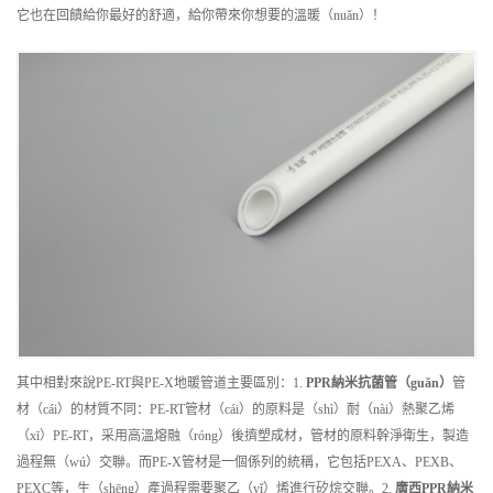
它也在回饋給你最好的舒適，給你帶來你想要的溫暖（nuǎn）！
其中相對來說PE-RT與PE-X地暖管道主要區別：1.
PPR納米抗菌管（guǎn）
管
材（cái）的材質不同：PE-RT管材（cái）的原料是（shì）耐（nài）熱聚乙烯
（xī）PE-RT，采用高溫熔融（róng）後擠塑成材，管材的原料幹淨衛生，製造
過程無（wú）交聯。而PE-X管材是一個係列的統稱，它包括PEXA、PEXB、
PEXC等，生（shēng）產過程需要聚乙（yǐ）烯進行矽烷交聯。2.
廣西
PPR納米