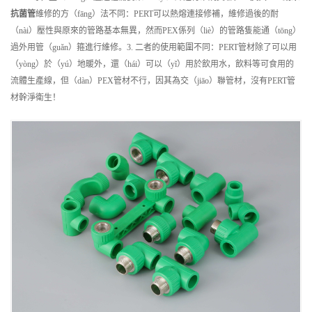
抗菌管
維修的方（fāng）法不同：PERT可以熱熔連接修補，維修過後的耐
（nài）壓性與原來的管路基本無異，然而PEX係列（liè）的管路隻能通（tōng）
過外用管（guǎn）箍進行維修。3. 二者的使用範圍不同：PERT管材除了可以用
（yòng）於（yú）地暖外，還（hái）可以（yǐ）用於飲用水，飲料等可食用的
流體生產線，但（dàn）PEX管材不行，因其為交（jiāo）聯管材，沒有PERT管
材幹淨衛生！