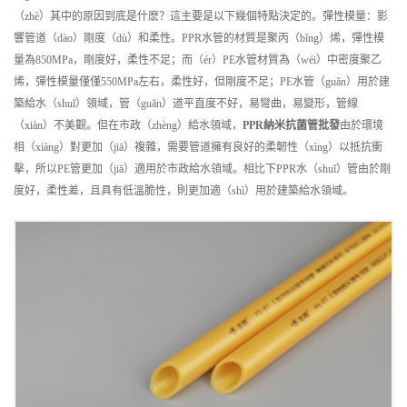
（zhè）其中的原因到底是什麽？這主要是以下幾個特點決定的。彈性模量：影
響管道（dào）剛度（dù）和柔性。PPR水管的材質是聚丙（bǐng）烯，彈性模
量為850MPa，剛度好，柔性不足；而（ér）PE水管材質為（wéi）中密度聚乙
烯，彈性模量僅僅550MPa左右，柔性好，但剛度不足；PE水管（guǎn）用於建
築給水（shuǐ）領域，管（guǎn）道平直度不好，易彎曲，易變形，管線
（xiàn）不美觀。但在市政（zhèng）給水領域，
PPR納米抗菌管
批發
由於環境
相（xiàng）對更加（jiā）複雜，需要管道擁有良好的柔韌性（xìng）以抵抗衝
擊，所以PE管更加（jiā）適用於市政給水領域。相比下PPR水（shuǐ）管由於剛
度好，柔性差，且具有低溫脆性，則更加適（shì）用於建築給水領域。